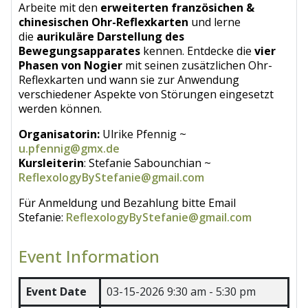
Arbeite mit den
erweiterten
franz
ö
sichen &
chinesischen Ohr-Reflexkarten
und lerne
die
aurikul
ä
re Darstellung des
Bewegungsapparates
kennen. Entdecke die
vier
Phasen von Nogier
mit seinen zusätzlichen Ohr-
Reflexkarten und wann sie zur Anwendung
verschiedener Aspekte von Störungen eingesetzt
werden können.
Organisatorin:
Ulrike Pfennig ~
u.pfennig@gmx.de
Kursleiterin
: Stefanie Sabounchian ~
ReflexologyByStefanie@gmail.com
Für Anmeldung und Bezahlung bitte Email
Stefanie:
ReflexologyByStefanie@gmail.com
Event Information
Event Date
03-15-2026
9:30 am - 5:30 pm